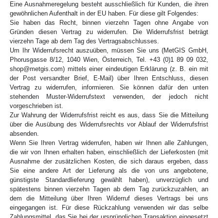
Eine Ausnahmeregelung besteht ausschließlich für Kunden, die ihren
gewöhnlichen Aufenthalt in der EU haben. Für diese gilt Folgendes:
Sie haben das Recht, binnen vierzehn Tagen ohne Angabe von
Gründen diesen Vertrag zu widerrufen. Die Widerrufsfrist beträgt
vierzehn Tage ab dem Tag des Vertragsabschlusses.
Um Ihr Widerrufsrecht auszuüben, müssen Sie uns (MetGIS GmbH,
Phorusgasse 8/12, 1040 Wien, Österreich, Tel. +43 (0)1 89 09 032,
shop@metgis.com) mittels einer eindeutigen Erklärung (z. B. ein mit
der Post versandter Brief, E-Mail) über Ihren Entschluss, diesen
Vertrag zu widerrufen, informieren. Sie können dafür den unten
stehenden Muster-Widerrufstext verwenden, der jedoch nicht
vorgeschrieben ist.
Zur Wahrung der Widerrufsfrist reicht es aus, dass Sie die Mitteilung
über die Ausübung des Widerrufsrechts vor Ablauf der Widerrufsfrist
absenden.
Wenn Sie Ihren Vertrag widerrufen, haben wir Ihnen alle Zahlungen,
die wir von Ihnen erhalten haben, einschließlich der Lieferkosten (mit
Ausnahme der zusätzlichen Kosten, die sich daraus ergeben, dass
Sie eine andere Art der Lieferung als die von uns angebotene,
günstigste Standardlieferung gewählt haben), unverzüglich und
spätestens binnen vierzehn Tagen ab dem Tag zurückzuzahlen, an
dem die Mitteilung über Ihren Widerruf dieses Vertrags bei uns
eingegangen ist. Für diese Rückzahlung verwenden wir das selbe
Zahlungsmittel, das Sie bei der ursprünglichen Transaktion eingesetzt