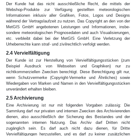
Der Kunde hat das nicht ausschließliche Recht, die mittels der
Webshop-Produkte zur Verfügung ge­stellten meteorologischen
Informationen inklusiv aller Grafiken, Fotos, Logos und Designs
während der Vertragslauf­zeit zu nutz­en. Das Copyright an den von der
MetGIS GmbH angebotenen Leistungen und Informationen, insbe­
sondere met­eorologischen Prognosedaten und auch Visualisie­rung­en,
etc. verbleibt dabei bei der MetGIS GmbH. Eine Verletzung der
Urheberrechte kann straf- und zivilrechtlich verfolgt werden.
2.4 Vervielfältigung
Der Kunde ist zur Herstellung von Vervielfältigungsstücken (zum
Beispiel Ausdruck von Webseiten und Graphiken) nur zu
nichtkommerziellen Zwecken berechtigt. Diese Berechtigung gilt nur,
wenn Schutzvermerke (Copyright-Vermerke und Ähnliches) sowie
Wiedergaben von Marken und Namen in den Vervielfältigungsstücken
unverändert erhalten bleiben.
2.5 Archivierung
Eine Archivierung ist nur mit folgenden Vorgaben zulässig: Die
Sammlung darf nur privaten und internen Zwecken des Archivierenden
dienen, also ausschließlich der Sicherung des Bestandes und der
sogenannten internen Nutzung. Das Archiv darf Dritten nicht
zugänglich sein. Es darf auch nicht dazu dienen, für Dritte
Vervielfältigungen herzustellen, und es darf zu keiner zusätzlichen